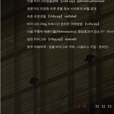
수원 비아그라정품판매 【vckK.top】 qldkrmfkwjdvnavksao
전문가도 인정한 조루 콘돔 정보 사이트의 비밀 공개
속초 프로코밀 【vbEe.top】 vmfhzhalf
비아그라 25mg 지속시간 온라인 구매방법 【vcKk.top】
사람 구충제 메벤다졸(Mebendazole)도 항암효과가 있는가? - 러시아
당진 카마그라 【vBqq.top】 zkakrmfk
청주 미래약국 - 정품 비아그라 구매 - 시알리스 구입 - 온라인...
31
32
33